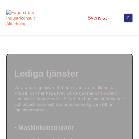
Svenska
Lediga tjänster
Våra uppdragsgivare är både svensk och utländsk
industri och har höga krav på de tjänster och projekt
som vi blir engagerade i. Att arbeta hos oss är krävande
och utvecklande och därför söker vi dig som tillhör
“spjutspetsarna”.
• Maskinkonstruktör