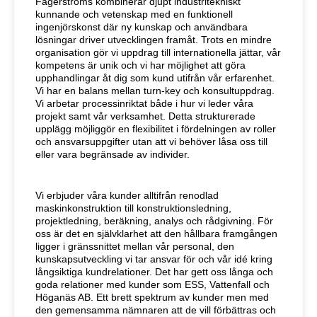
Fagerströms kombinerar djupt industritekniskt
kunnande och vetenskap med en funktionell
ingenjörskonst där ny kunskap och användbara
lösningar driver utvecklingen framåt. Trots en mindre
organisation gör vi uppdrag till internationella jättar, vår
kompetens är unik och vi har möjlighet att göra
upphandlingar åt dig som kund utifrån vår erfarenhet.
Vi har en balans mellan turn-key och konsultuppdrag.
Vi arbetar processinriktat både i hur vi leder våra
projekt samt vår verksamhet. Detta strukturerade
upplägg möjliggör en flexibilitet i fördelningen av roller
och ansvarsuppgifter utan att vi behöver låsa oss till
eller vara begränsade av individer.
Vi erbjuder våra kunder alltifrån renodlad
maskinkonstruktion till konstruktionsledning,
projektledning, beräkning, analys och rådgivning. För
oss är det en självklarhet att den hållbara framgången
ligger i gränssnittet mellan vår personal, den
kunskapsutveckling vi tar ansvar för och vår idé kring
långsiktiga kundrelationer. Det har gett oss långa och
goda relationer med kunder som ESS, Vattenfall och
Höganäs AB. Ett brett spektrum av kunder men med
den gemensamma nämnaren att de vill förbättras och